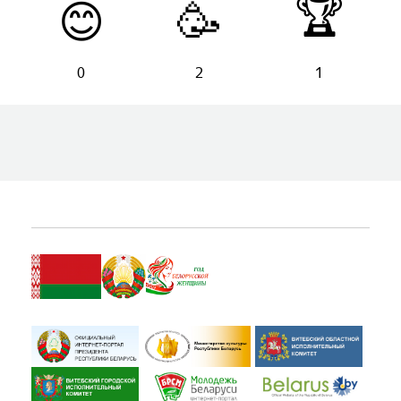
🏆
😊
🥳
0
2
1