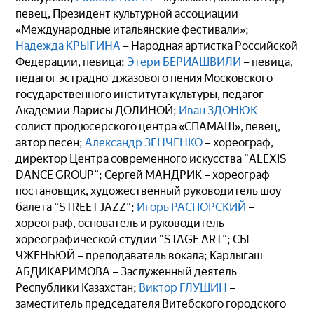
певец, Президент культурной ассоциации
«Международные итальянские фестивали»;
Надежда КРЫГИНА
– Народная артистка Российской
Федерации, певица;
Этери БЕРИАШВИЛИ
– певица,
педагог эстрадно-джазового пения Московского
государственного института культуры, педагог
Академии Ларисы ДОЛИНОЙ;
Иван ЗДОНЮК
–
солист продюсерского центра «СПАМАШ», певец,
автор песен;
Александр ЗЕНЧЕНКО
– хореограф,
директор Центра современного искусства “ALEXIS
DANCE GROUP”; Сергей МАНДРИК – хореограф-
постановщик, художественный руководитель шоу-
балета “STREET JAZZ”;
Игорь РАСПОРСКИЙ
–
хореограф, основатель и руководитель
хореографической студии “STAGE ART”; СЫ
ЧЖЕНЬЮЙ – преподаватель вокала; Карлыгаш
АБДИКАРИМОВА – Заслуженный деятель
Республики Казахстан;
Виктор ГЛУШИН
–
заместитель председателя Витебского городского