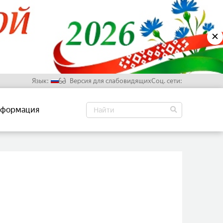
✕
Язык:
Версия для слабовидящих
Соц. сети:
Русский
формация
Белорусский
Английский
Китайский