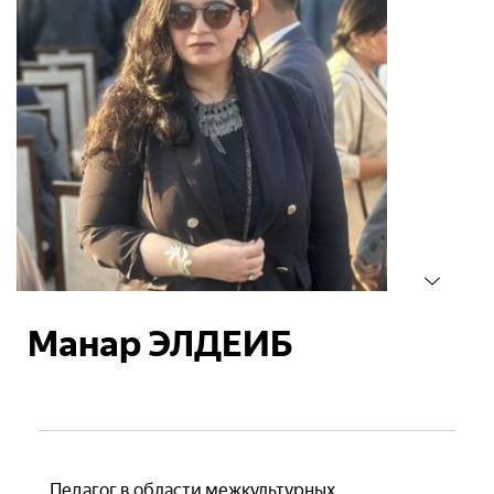
Манар ЭЛДЕИБ
Педагог в области межкультурных