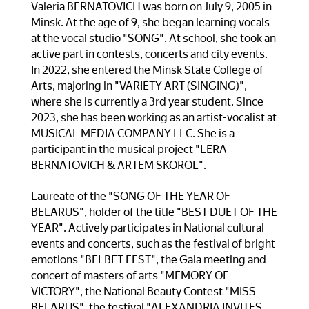
Valeria BERNATOVICH was born on July 9, 2005 in
Minsk. At the age of 9, she began learning vocals
at the vocal studio "SONG". At school, she took an
active part in contests, concerts and city events.
In 2022, she entered the Minsk State College of
Arts, majoring in "VARIETY ART (SINGING)",
where she is currently a 3rd year student. Since
2023, she has been working as an artist-vocalist at
MUSICAL MEDIA COMPANY LLC. She is a
participant in the musical project "LERA
BERNATOVICH & ARTEM SKOROL".
Laureate of the "SONG OF THE YEAR OF
BELARUS", holder of the title "BEST DUET OF THE
YEAR". Actively participates in National cultural
events and concerts, such as the festival of bright
emotions "BELBET FEST", the Gala meeting and
concert of masters of arts "MEMORY OF
VICTORY", the National Beauty Contest "MISS
BELARUS", the festival "ALEXANDRIA INVITES