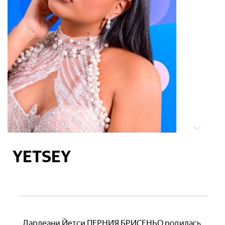
YETSEY
Дарлеани Йетси ПЕРНИЯ БРИСЕНЬО родилась